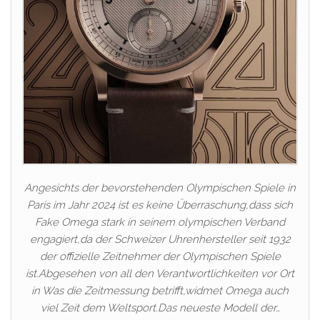
Angesichts der bevorstehenden Olympischen Spiele in
Paris im Jahr 2024 ist es keine Überraschung,dass sich
Fake Omega stark in seinem olympischen Verband
engagiert,da der Schweizer Uhrenhersteller seit 1932
der offizielle Zeitnehmer der Olympischen Spiele
ist.Abgesehen von all den Verantwortlichkeiten vor Ort
in Was die Zeitmessung betrifft,widmet Omega auch
viel Zeit dem Weltsport.Das neueste Modell der…