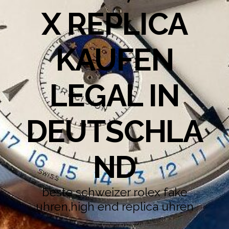
X REPLICA
KAUFEN
LEGAL IN
DEUTSCHLA
ND
beste schweizer rolex fake
uhren,high end replica uhren