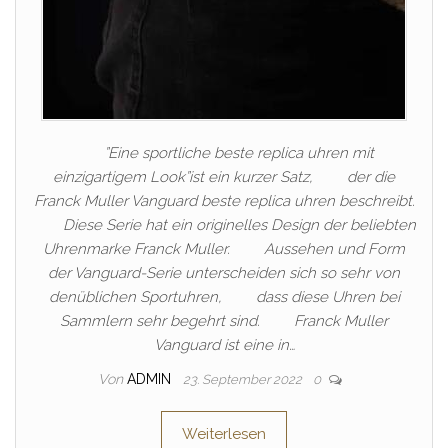
”Eine sportliche beste replica uhren mit
einzigartigem Look”ist ein kurzer Satz, der die
Franck Muller Vanguard beste replica uhren beschreibt.
Diese Serie hat ein originelles Design der beliebten
Uhrenmarke Franck Muller. Aussehen und Form
der Vanguard-Serie unterscheiden sich so sehr von
denüblichen Sportuhren, dass diese Uhren bei
Sammlern sehr begehrt sind. Franck Muller
Vanguard ist eine in…
Von
ADMIN
23. September 2022
0
Weiterlesen