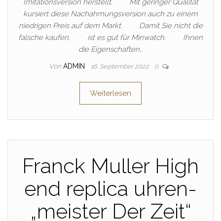
Imitationsversion herstellt. Mit geringer Qualität
kursiert diese Nachahmungsversion auch zu einem
niedrigen Preis auf dem Markt. Damit Sie nicht die
falsche kaufen, ist es gut für Minwatch, Ihnen
die Eigenschaften…
Von
ADMIN
16. September 2022
0
Weiterlesen
Franck Muller High
end replica uhren-
„meister Der Zeit“