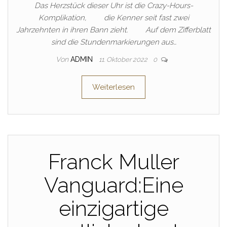
Das Herzstück dieser Uhr ist die Crazy-Hours-
Komplikation, die Kenner seit fast zwei
Jahrzehnten in ihren Bann zieht. Auf dem Zifferblatt
sind die Stundenmarkierungen aus…
Von
ADMIN
11. Oktober 2022
0
Weiterlesen
Franck Muller
Vanguard:Eine
einzigartige