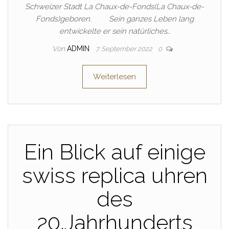
Schweizer Stadt La Chaux-de-Fonds(La Chaux-de-
Fonds)geboren. Sein ganzes Leben lang
entwickelte er sein natürliches…
Von
ADMIN
7. September 2022
0
Weiterlesen
Ein Blick auf einige
swiss replica uhren
des
20.Jahrhunderts