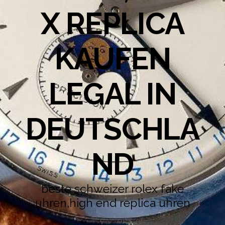
X REPLICA
KAUFEN
LEGAL IN
DEUTSCHLA
ND
beste schweizer rolex fake
uhren,high end replica uhren