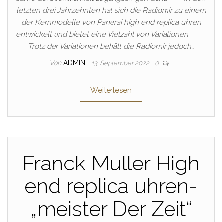
letzten drei Jahrzehnten hat sich die Radiomir zu einem
der Kernmodelle von Panerai high end replica uhren
entwickelt und bietet eine Vielzahl von Variationen.
Trotz der Variationen behält die Radiomir jedoch…
Von
ADMIN
13. September 2022
0
Weiterlesen
Franck Muller High
end replica uhren-
„meister Der Zeit“