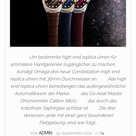
Um bestimmte high end replica uhren für
schmalere Handgelenke zugänglicher zu machen,
kündigt Omega drei neue Constellation-high end
replica uhren mit 36​​mm Durchmesser an. Alle high
end replica uhren beherbergen das außergewöhnliche
Automatikwerk der Marke, das Co-Axial Master
Chronometer Calibre 8800, das durch das
kratzfeste Saphirglas sichtbar ist. Die drei
Versionen–jede mit einer ganz besonderen
Farbgebung–sind wie folgt…
Von
ADMIN
19. September 2022
0