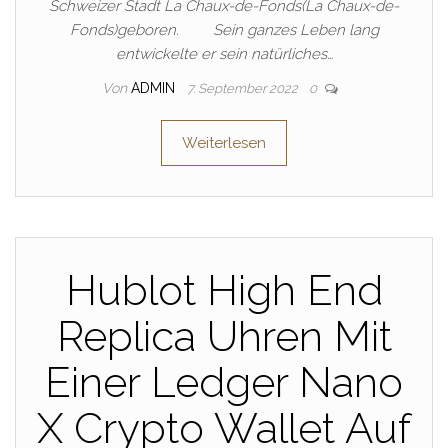
Schweizer Stadt La Chaux-de-Fonds(La Chaux-de-
Fonds)geboren. Sein ganzes Leben lang
entwickelte er sein natürliches…
Von
ADMIN
7. September 2022
0
Weiterlesen
Hublot High End
Replica Uhren Mit
Einer Ledger Nano
X Crypto Wallet Auf