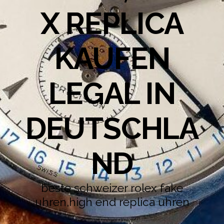
X REPLICA
KAUFEN
LEGAL IN
DEUTSCHLA
ND
beste schweizer rolex fake
uhren,high end replica uhren