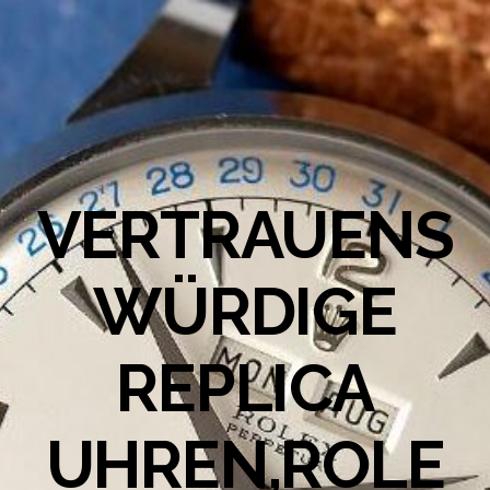
VERTRAUENS
WÜRDIGE
REPLICA
UHREN,ROLE