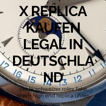
X REPLICA
KAUFEN
LEGAL IN
DEUTSCHLA
ND
beste schweizer rolex fake
uhren,high end replica uhren