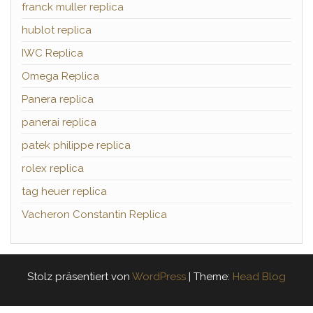
franck muller replica
hublot replica
IWC Replica
Omega Replica
Panera replica
panerai replica
patek philippe replica
rolex replica
tag heuer replica
Vacheron Constantin Replica
Stolz präsentiert von
WordPress
|
Theme:
Head Blog