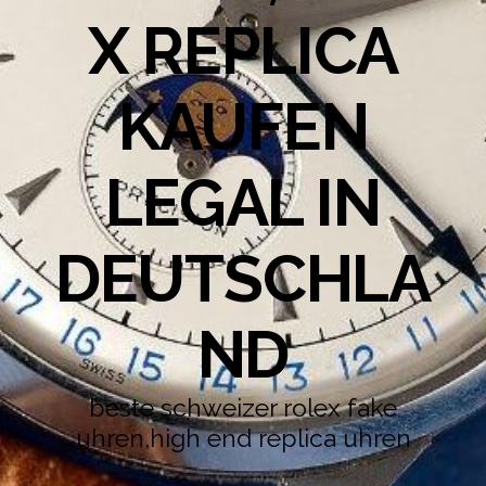
X REPLICA
KAUFEN
LEGAL IN
DEUTSCHLA
ND
beste schweizer rolex fake
uhren,high end replica uhren