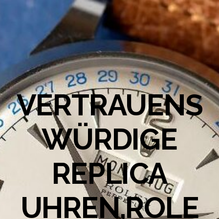
VERTRAUENS
WÜRDIGE
REPLICA
UHREN,ROLE