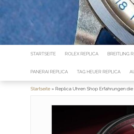
STARTSEITE
ROLEX REPLICA
BREITLING 
PANERAI REPLICA
TAG HEUER REPLICA
A
Startseite
»
Replica Uhren Shop Erfahrungen:die 