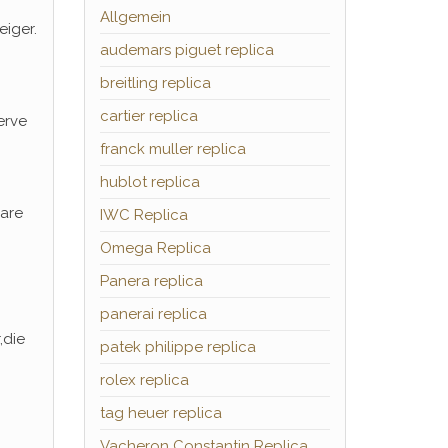
Allgemein
iger.
audemars piguet replica
breitling replica
cartier replica
erve
franck muller replica
hublot replica
are
IWC Replica
Omega Replica
Panera replica
panerai replica
,die
patek philippe replica
rolex replica
tag heuer replica
Vacheron Constantin Replica