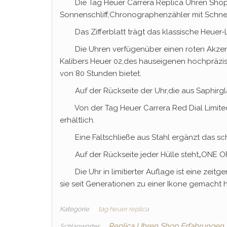
Die Tag Heuer Carrera Replica Uhren Shop Erf
Sonnenschliff,Chronographenzähler mit Schne
Das Zifferblatt trägt das klassische Heuer-L
Die Uhren verfügenüber einen roten Akzent
Kalibers Heuer 02,des hauseigenen hochpräz
von 80 Stunden bietet.
Auf der Rückseite der Uhr,die aus Saphirgla
Von der Tag Heuer Carrera Red Dial Limited
erhältlich.
Eine Faltschließe aus Stahl ergänzt das schw
Auf der Rückseite jeder Hülle steht„ONE OF 
Die Uhr in limitierter Auflage ist eine zeitg
sie seit Generationen zu einer Ikone gemacht 
Kategorie
tag heuer replica
Replica Uhren Shop Erfahrungen
Schlagwörter