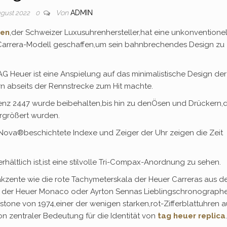
Von
ADMIN
ugust 2022
0
gen
,der Schweizer Luxusuhrenhersteller,hat eine unkonventionel
Carrera-Modell geschaffen,um sein bahnbrechendes Design zu
 Heuer ist eine Anspielung auf das minimalistische Design der
ern abseits der Rennstrecke zum Hit machte.
 2447 wurde beibehalten,bis hin zu denÖsen und Drückern,di
rgrößert wurden.
ova®beschichtete Indexe und Zeiger der Uhr zeigen die Zeit
ältlich ist,ist eine stilvolle Tri-Compax-Anordnung zu sehen.
nte wie die rote Tachymeterskala der Heuer Carreras aus d
r der Heuer Monaco oder Ayrton Sennas Lieblingschronographe
stone von 1974,einer der wenigen starken,rot-Zifferblattuhren a
on zentraler Bedeutung für die Identität von
tag heuer replica
.