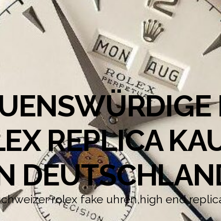
UENSWÜRDIGE 
EX REPLICA KA
IN DEUTSCHLAN
schweizer rolex fake uhren,high end replic