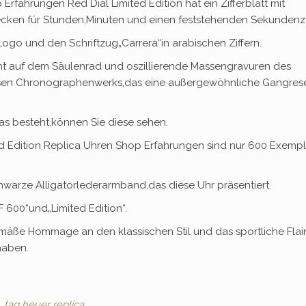
ahrungen Red Dial Limited Edition hat ein Zifferblatt mit
cken für Stunden,Minuten und einen feststehenden Sekundenze
ogo und den Schriftzug„Carrera“in arabischen Ziffern.
 auf dem Säulenrad und oszillierende Massengravuren des
isen Chronographenwerks,das eine außergewöhnliche Gangres
s besteht,können Sie diese sehen.
 Edition Replica Uhren Shop Erfahrungen sind nur 600 Exempl
arze Alligatorlederarmband,das diese Uhr präsentiert.
600“und„Limited Edition“.
emäße Hommage an den klassischen Stil und das sportliche Flair
haben.
tag heuer replica