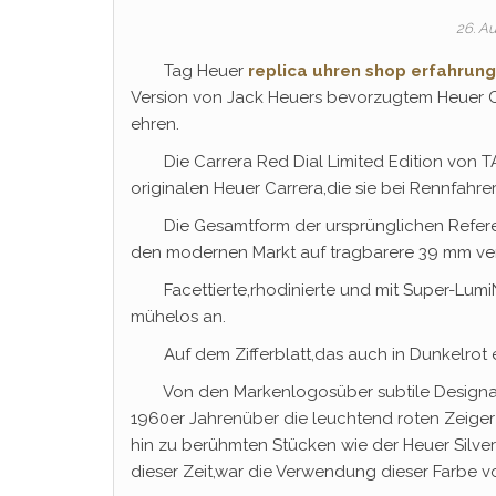
26. A
Tag Heuer
replica uhren shop erfahrun
Version von Jack Heuers bevorzugtem Heuer 
ehren.
Die Carrera Red Dial Limited Edition von TAG
originalen Heuer Carrera,die sie bei Rennfahr
Die Gesamtform der ursprünglichen Referenz
den modernen Markt auf tragbarere 39 mm ve
Facettierte,rhodinierte und mit Super-LumiN
mühelos an.
Auf dem Zifferblatt,das auch in Dunkelrot erh
Von den Markenlogosüber subtile Designakze
1960er Jahrenüber die leuchtend roten Zeige
hin zu berühmten Stücken wie der Heuer Silver
dieser Zeit,war die Verwendung dieser Farbe v