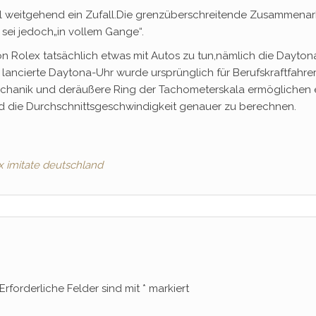
 weitgehend ein Zufall.Die grenzüberschreitende Zusammenar
ei jedoch„in vollem Gange“.
n Rolex tatsächlich etwas mit Autos zu tun,nämlich die Dayton
 lancierte Daytona-Uhr wurde ursprünglich für Berufskraftfahre
echanik und deräußere Ring der Tachometerskala ermöglichen 
nd die Durchschnittsgeschwindigkeit genauer zu berechnen.
x imitate deutschland
Erforderliche Felder sind mit
*
markiert