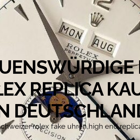
UENSWÜRDIGE 
EX REPLICA KA
IN DEUTSCHLAN
schweizer rolex fake uhren,high end replic