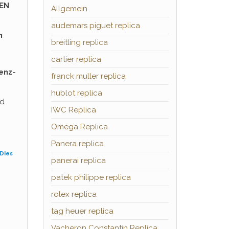
REN
Allgemein
audemars piguet replica
h
breitling replica
cartier replica
enz-
franck muller replica
hublot replica
nd
IWC Replica
Omega Replica
Panera replica
Dies
panerai replica
patek philippe replica
rolex replica
tag heuer replica
Vacheron Constantin Replica