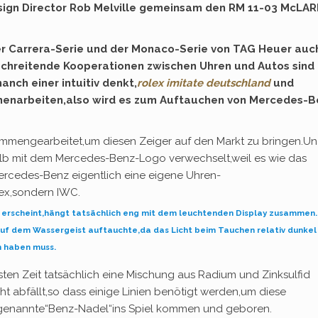
sign Director Rob Melville gemeinsam den RM 11-03 McLA
der Carrera-Serie und der Monaco-Serie von TAG Heuer auc
chreitende Kooperationen zwischen Uhren und Autos sind
anch einer intuitiv denkt,
rolex imitate deutschland
und
narbeiten,also wird es zum Auftauchen von Mercedes-B
ammengearbeitet,um diesen Zeiger auf den Markt zu bringen.U
lb mit dem Mercedes-Benz-Logo verwechselt,weil es wie das
rcedes-Benz eigentlich eine eigene Uhren-
lex,sondern IWC.
erscheint,hängt tatsächlich eng mit dem leuchtenden Display zusammen.
 auf dem Wassergeist auftauchte,da das Licht beim Tauchen relativ dunkel
n haben muss.
esten Zeit tatsächlich eine Mischung aus Radium und Zinksulfid
icht abfällt,so dass einige Linien benötigt werden,um diese
o genannte“Benz-Nadel“ins Spiel kommen und geboren.