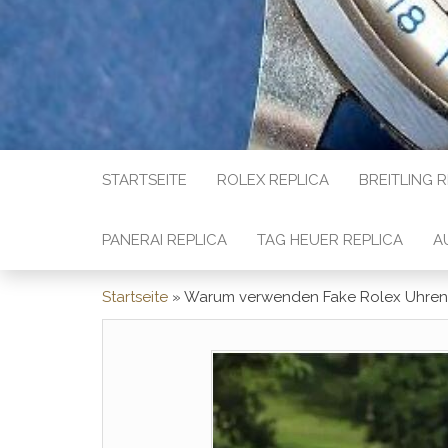
STARTSEITE
ROLEX REPLICA
BREITLING 
PANERAI REPLICA
TAG HEUER REPLICA
A
Startseite
»
Warum verwenden Fake Rolex Uhren 