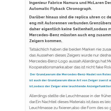
Ingenieur Fabrice Namura und McLaren De
Automatic Flyback Chronograph.
Darüber hinaus sind die replica uhren cc 
eng mit Autorennen verbunden.Grenzübers
daher eigentlich keine Seltenheit,sodass m
Mercedes-Benz müssten auch eng zusamme
Zeigern kommen.
Tatsächlich haben die beiden Marken nie zus
das Aussehen dieses Zeigers wurde nur desha
Mercedes-Benz-Logo aussah.Allerdings hat Me
Kooperationsmarke,aber das ist nicht fake Ro
Der Grund,warum die Mercedes-Benz-Nadel von Rolex 
ist auch der Grund,warum diese Art von Zeiger zuerst
ist,sodass der Zeiger eine leuchtende Anzeigefunktio
Allerdings stellte die Leuchtmasse in der früh
dar.Ein Nachteil dieses Materials ist,dass es le
Leuchtmasse zu fixieren,also die Form des s