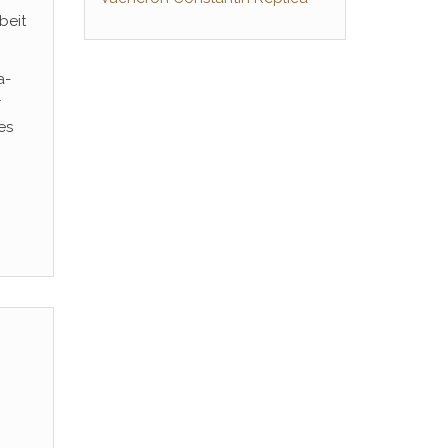
beit
a-
r
es