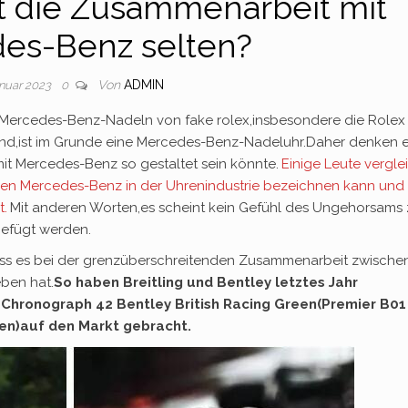
t die Zusammenarbeit mit
es-Benz selten?
Von
ADMIN
anuar 2023
0
n Mercedes-Benz-Nadeln von fake rolex,insbesondere die Rolex
sind,ist im Grunde eine Mercedes-Benz-Nadeluhr.Daher denken e
t Mercedes-Benz so gestaltet sein könnte.
Einige Leute vergle
en Mercedes-Benz in der Uhrenindustrie bezeichnen kann und
t.
Mit anderen Worten,es scheint kein Gefühl des Ungehorsams 
efügt werden.
,dass es bei der grenzüberschreitenden Zusammenarbeit zwische
ben hat.
So haben Breitling und Bentley letztes Jahr
Chronograph 42 Bentley British Racing Green(Premier B01
een)auf den Markt gebracht.